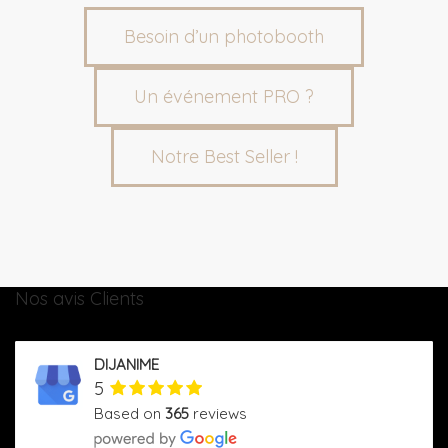
Besoin d’un photobooth
Un événement PRO ?
Notre Best Seller !
Nos avis Clients
DIJANIME
5
Based on
365
reviews